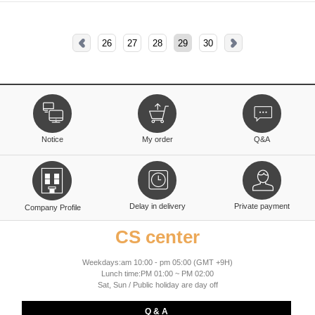
26
27
28
29
30
Notice
My order
Q&A
Delay in delivery
Private payment
Company Profile
CS center
Weekdays:am 10:00 - pm 05:00 (GMT +9H)
Lunch time:PM 01:00 ~ PM 02:00
Sat, Sun / Public holiday are day off
Q & A