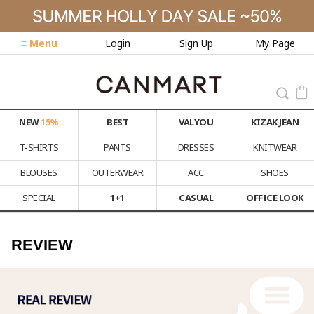
≡ Menu
Login
Sign Up
My Page
NEW
15%
BEST
VALYOU
KIZAK JEAN
T-SHIRTS
PANTS
DRESSES
KNITWEAR
BLOUSES
OUTERWEAR
ACC
SHOES
SPECIAL
1+1
CASUAL
OFFICE LOOK
REVIEW