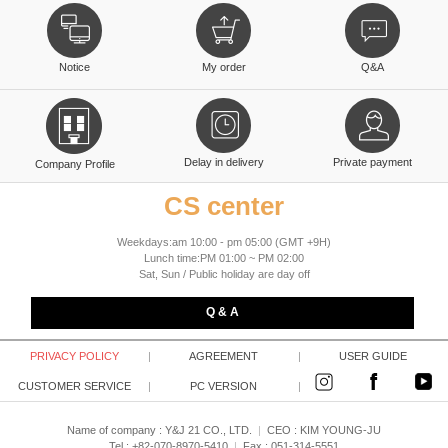
Notice
My order
Q&A
Delay in delivery
Private payment
Company Profile
CS center
Weekdays:am 10:00 - pm 05:00 (GMT +9H)
Lunch time:PM 01:00 ~ PM 02:00
Sat, Sun / Public holiday are day off
Q & A
PRIVACY POLICY
|
AGREEMENT
|
USER GUIDE
CUSTOMER SERVICE
|
PC VERSION
|
Name of company : Y&J 21 CO., LTD.
|
CEO :
KIM YOUNG-JU
Tel : +82-070-8970-5410
|
Fax : 051-314-5551