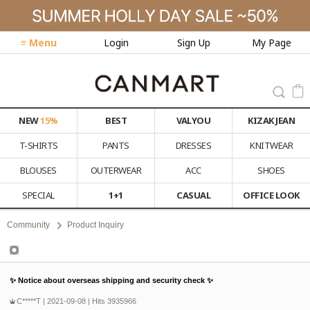
≡ Menu
Login
Sign Up
My Page
NEW
15%
BEST
VALYOU
KIZAK JEAN
T-SHIRTS
PANTS
DRESSES
KNITWEAR
BLOUSES
OUTERWEAR
ACC
SHOES
SPECIAL
1+1
CASUAL
OFFICE LOOK
Community
Product Inquiry
Product Inquiry
✨ Notice about overseas shipping and security check ✨
C*****T
| 2021-09-08 | Hits 3935966