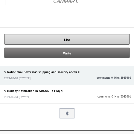
CANMART.
List
Write
✨ Notice about overseas shipping and security check ✨
comments 0
Hits 3935966
2021-09-08
[C*****T]
✨ Holiday Notification in AUGUST + FAQ ✨
comments 0
Hits 5033961
2021-05-04
[C*****T]