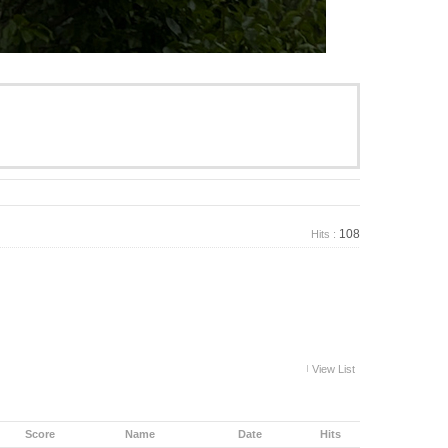
108
Hits :
View List
Score
Name
Date
Hits