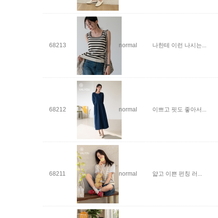
68213
normal
나한테 이런 나시는...
68212
normal
이쁘고 핏도 좋아서...
68211
normal
얇고 이쁜 펀칭 러...