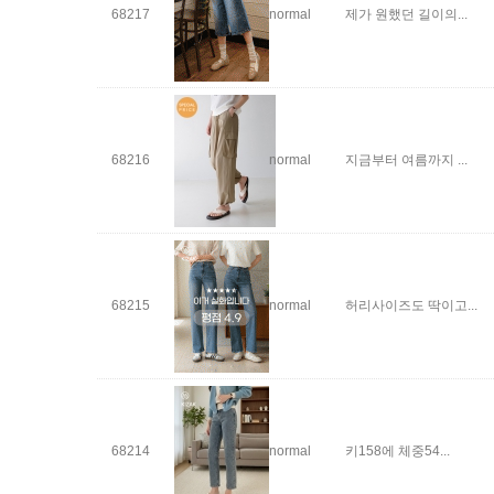
68217
normal
제가 원했던 길이의...
68216
normal
지금부터 여름까지 ...
68215
normal
허리사이즈도 딱이고...
68214
normal
키158에 체중54...