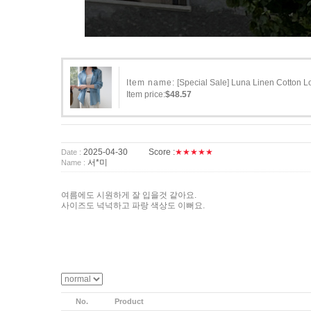
Item name:
[Special Sale] Luna Linen Cotton L
Item price:
$48.57
2025-04-30
Score :
★★★★★
Date :
서*미
Name :
여름에도 시원하게 잘 입을것 같아요.
사이즈도 넉넉하고 파랑 색상도 이뻐요.
No.
Product