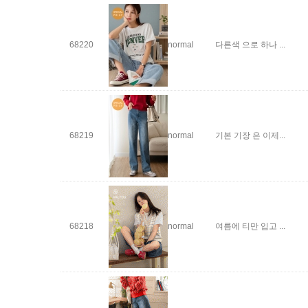
68220
normal
다른색 으로 하나 ...
68219
normal
기본 기장 은 이제...
68218
normal
여름에 티만 입고 ...