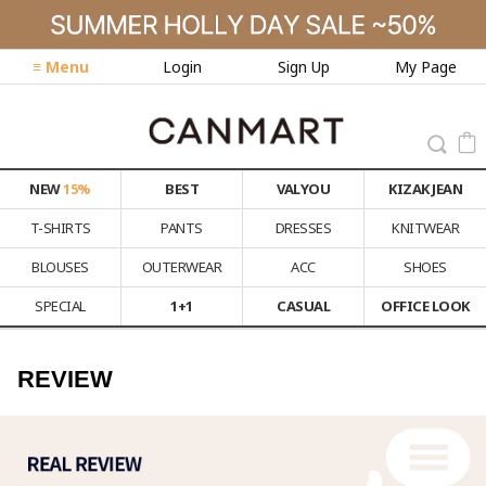
≡ Menu
Login
Sign Up
My Page
NEW
15%
BEST
VALYOU
KIZAK JEAN
T-SHIRTS
PANTS
DRESSES
KNITWEAR
BLOUSES
OUTERWEAR
ACC
SHOES
SPECIAL
1+1
CASUAL
OFFICE LOOK
REVIEW