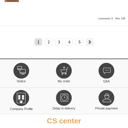
comments 0
Hits 149
1
2
3
4
5
Notice
My order
Q&A
Delay in delivery
Private payment
Company Profile
CS center