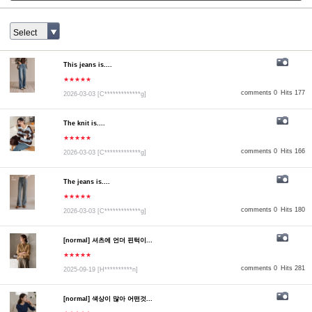
Select
This jeans is....
★★★★★
comments 0
Hits 177
2026-03-03
[C*************g]
The knit is....
★★★★★
comments 0
Hits 166
2026-03-03
[C*************g]
The jeans is....
★★★★★
comments 0
Hits 180
2026-03-03
[C*************g]
[normal] 셔츠에 언더 핀턱이...
★★★★★
comments 0
Hits 281
2025-09-19
[H**********n]
[normal] 색상이 많아 어떤것...