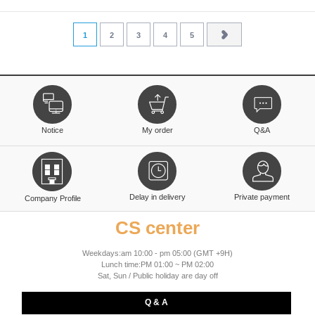
1
2
3
4
5
Notice
My order
Q&A
Delay in delivery
Private payment
Company Profile
CS center
Weekdays:am 10:00 - pm 05:00 (GMT +9H)
Lunch time:PM 01:00 ~ PM 02:00
Sat, Sun / Public holiday are day off
Q & A