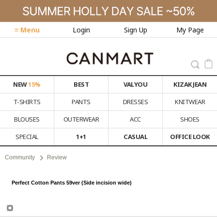
≡ Menu
Login
Sign Up
My Page
NEW
15%
BEST
VALYOU
KIZAK JEAN
T-SHIRTS
PANTS
DRESSES
KNITWEAR
BLOUSES
OUTERWEAR
ACC
SHOES
SPECIAL
1+1
CASUAL
OFFICE LOOK
Community
Review
Perfect Cotton Pants 59ver (Side incision wide)
Review