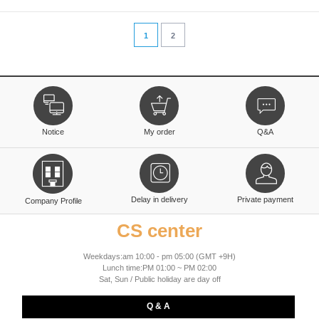
1
2
Notice
My order
Q&A
Delay in delivery
Private payment
Company Profile
CS center
Weekdays:am 10:00 - pm 05:00 (GMT +9H)
Lunch time:PM 01:00 ~ PM 02:00
Sat, Sun / Public holiday are day off
Q & A