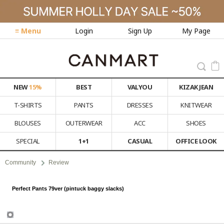
≡ Menu
Login
Sign Up
My Page
NEW
15%
BEST
VALYOU
KIZAK JEAN
T-SHIRTS
PANTS
DRESSES
KNITWEAR
BLOUSES
OUTERWEAR
ACC
SHOES
SPECIAL
1+1
CASUAL
OFFICE LOOK
Community
Review
Perfect Pants 79ver (pintuck baggy slacks)
Review