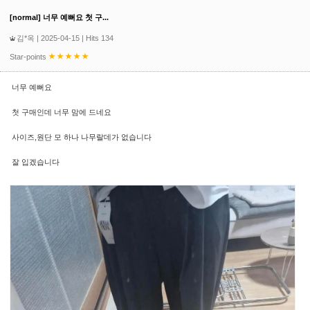
[normal] 너무 예뻐요 첫 구...
김*옥
| 2025-04-15 | Hits 134
Star-points
너무 예뻐요
첫 구매인데 너무 맘에 드네요
사이즈,원단 모 하나 나무랄데가 없습니다
잘 입겠습니다