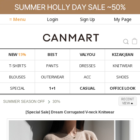
≡ Menu
Login
Sign Up
My Page
NEW
15%
BEST
VALYOU
KIZAK JEAN
T-SHIRTS
PANTS
DRESSES
KNITWEAR
BLOUSES
OUTERWEAR
ACC
SHOES
SPECIAL
1+1
CASUAL
OFFICE LOOK
RECENT
SUMMER SEASON OFF
30%
VIEW
[Special Sale] Dream Corrugated V-neck Knitwear