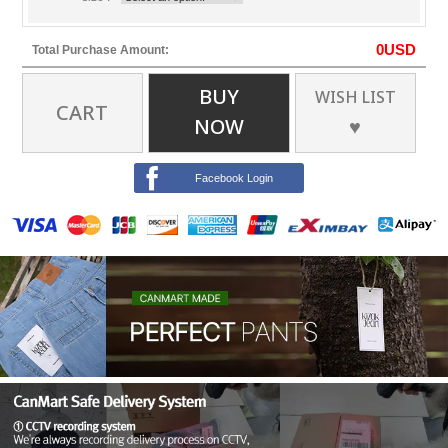
0
USD
Total Purchase Amount:
BUY
WISH LIST
CART
NOW
♥
Facebook Login