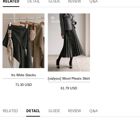
RELATED
DETAIL
GUIDE
REVIEW
Q&A
Its Wide Slacks
[valyou] Wool Pleats Skirt
71.30 USD
61.79 USD
RELATED
DETAIL
GUIDE
REVIEW
Q&A