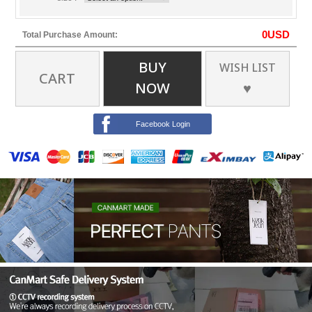
0
USD
Total Purchase Amount:
BUY
WISH LIST
CART
NOW
♥
Facebook Login