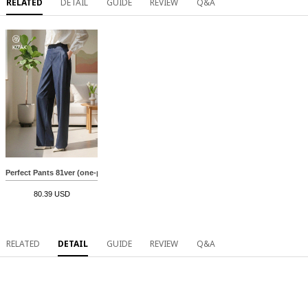
RELATED
DETAIL
GUIDE
REVIEW
Q&A
Perfect Pants 81ver (one-pin tuck denim slacks)
80.39 USD
RELATED
DETAIL
GUIDE
REVIEW
Q&A