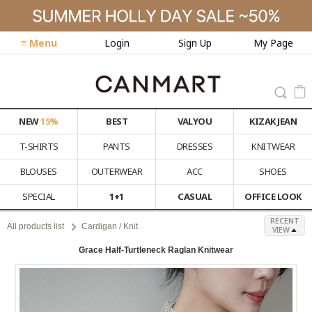
≡ Menu
Login
Sign Up
My Page
NEW
15%
BEST
VALYOU
KIZAK JEAN
T-SHIRTS
PANTS
DRESSES
KNITWEAR
BLOUSES
OUTERWEAR
ACC
SHOES
SPECIAL
1+1
CASUAL
OFFICE LOOK
RECENT
All products list
Cardigan / Knit
VIEW
Grace Half-Turtleneck Raglan Knitwear