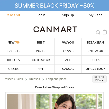
≡ Menu
Login
Sign Up
My Page
NEW
7%
BEST
VALYOU
KIZAK JEAN
T-SHIRTS
PANTS
DRESSES
KNITWEAR
BLOUSES
OUTERWEAR
ACC
SHOES
SPECIAL
1+1
CASUAL
OFFICE LOOK
RECENT
Dresses / Skirts
Dresses
Long one piece
VIEW
Cree A-Line Wrapped Dress