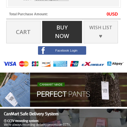
0
USD
Total Purchase Amount:
BUY
WISH LIST
CART
NOW
♥
Facebook Login