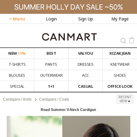
≡ Menu
Login
Sign Up
My Page
NEW
15%
BEST
VALYOU
KIZAK JEAN
T-SHIRTS
PANTS
DRESSES
KNITWEAR
BLOUSES
OUTERWEAR
ACC
SHOES
SPECIAL
1+1
CASUAL
OFFICE LOOK
RECENT
Cardigans / Knits
Cardigans / Coats
VIEW
Road Summer V-Neck Cardigan