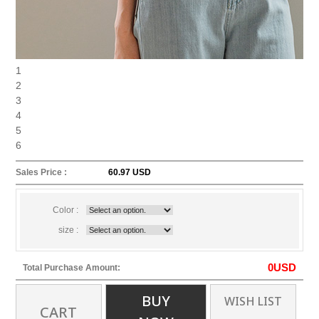
1
2
3
4
5
6
Sales Price :
60.97 USD
Color :
size :
0
USD
Total Purchase Amount:
BUY
WISH LIST
CART