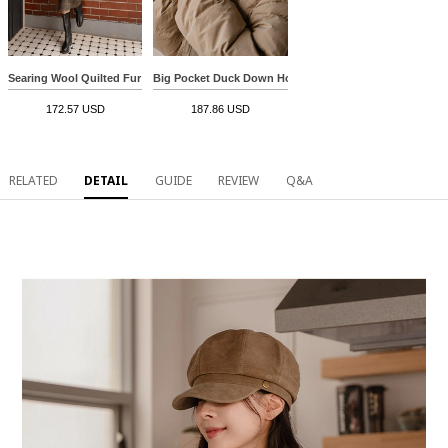
Searing Wool Quilted Fur Jacket
Big Pocket Duck Down Hood Padding
172.57 USD
187.86 USD
RELATED
DETAIL
GUIDE
REVIEW
Q&A