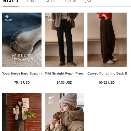
RELATED
DETAIL
GUIDE
REVIEW
Q&A
Wool fleece lined Straight Wide Pants
Mild Straight Peach Fleece Lined Pants
Curved Fur Lining Back Ba
75.43 USD
94.03 USD
90.52 USD