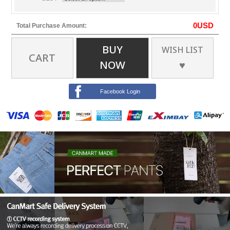
0
USD
Total Purchase Amount:
BUY
WISH LIST
CART
NOW
♥
Facebook Login