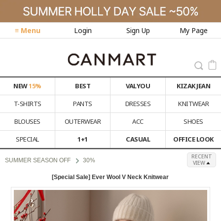
≡ Menu
Login
Sign Up
My Page
NEW
15%
BEST
VALYOU
KIZAK JEAN
T-SHIRTS
PANTS
DRESSES
KNITWEAR
BLOUSES
OUTERWEAR
ACC
SHOES
SPECIAL
1+1
CASUAL
OFFICE LOOK
RECENT
SUMMER SEASON OFF
30%
VIEW
[Special Sale] Ever Wool V Neck Knitwear