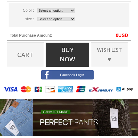
Color :
size :
0
USD
Total Purchase Amount:
BUY
WISH LIST
CART
NOW
♥
Facebook Login