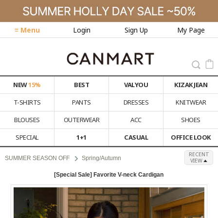
≡ Menu
Login
Sign Up
My Page
NEW
15%
BEST
VALYOU
KIZAK JEAN
T-SHIRTS
PANTS
DRESSES
KNITWEAR
BLOUSES
OUTERWEAR
ACC
SHOES
SPECIAL
1+1
CASUAL
OFFICE LOOK
RECENT
SUMMER SEASON OFF
Spring/Autumn
VIEW
[Special Sale] Favorite V-neck Cardigan