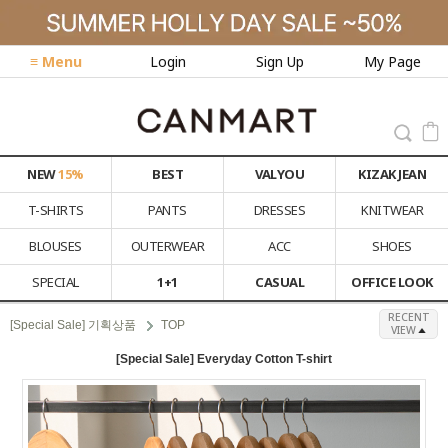
≡ Menu
Login
Sign Up
My Page
NEW
15%
BEST
VALYOU
KIZAK JEAN
T-SHIRTS
PANTS
DRESSES
KNITWEAR
BLOUSES
OUTERWEAR
ACC
SHOES
SPECIAL
1+1
CASUAL
OFFICE LOOK
RECENT
[Special Sale] 기획상품
TOP
VIEW
[Special Sale] Everyday Cotton T-shirt