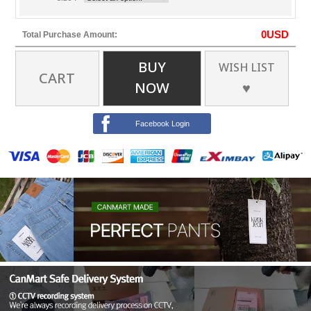
0
USD
Total Purchase Amount:
BUY
WISH LIST
CART
NOW
♥
Facebook Login