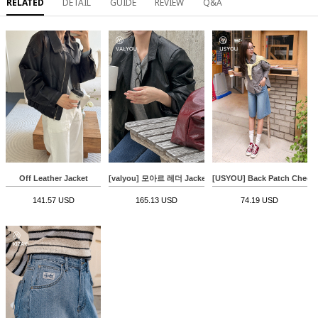
RELATED
DETAIL
GUIDE
REVIEW
Q&A
Off Leather Jacket
[valyou] 모아르 레더 Jacket
[USYOU] Back Patch Check 
141.57 USD
165.13 USD
74.19 USD