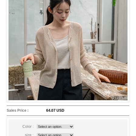
Sales Price :
64.07 USD
Color :
size :