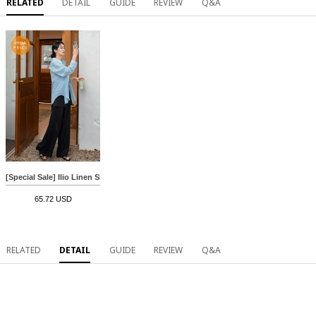
RELATED
DETAIL
GUIDE
REVIEW
Q&A
[Special Sale] Ilio Linen Shirt Sleeveless shirts Set
65.72 USD
RELATED
DETAIL
GUIDE
REVIEW
Q&A