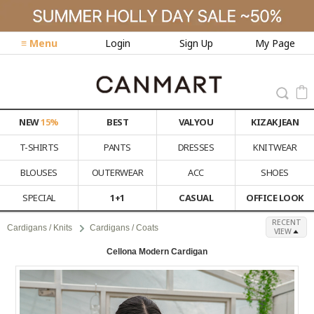
≡ Menu
Login
Sign Up
My Page
NEW
15%
BEST
VALYOU
KIZAK JEAN
T-SHIRTS
PANTS
DRESSES
KNITWEAR
BLOUSES
OUTERWEAR
ACC
SHOES
SPECIAL
1+1
CASUAL
OFFICE LOOK
RECENT
Cardigans / Knits
Cardigans / Coats
VIEW
Cellona Modern Cardigan