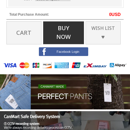
0
USD
Total Purchase Amount:
BUY
WISH LIST
CART
NOW
♥
Facebook Login