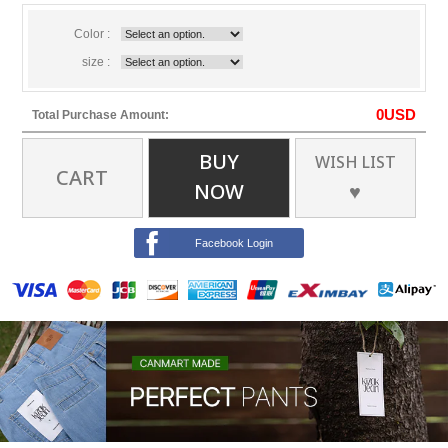
Color :
size :
0
USD
Total Purchase Amount:
BUY
WISH LIST
CART
NOW
♥
Facebook Login