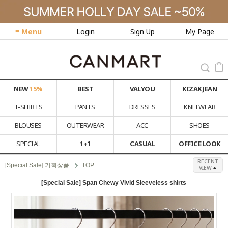
≡ Menu
Login
Sign Up
My Page
NEW
15%
BEST
VALYOU
KIZAK JEAN
T-SHIRTS
PANTS
DRESSES
KNITWEAR
BLOUSES
OUTERWEAR
ACC
SHOES
SPECIAL
1+1
CASUAL
OFFICE LOOK
RECENT
[Special Sale] 기획상품
TOP
VIEW
[Special Sale] Span Chewy Vivid Sleeveless shirts