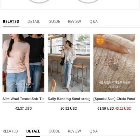
RELATED
DETAIL
GUIDE
REVIEW
Q&A
Slim Wool Tencel Soft T-shirt
Daily Banding Semi-straight Denim Pants
[Special Sale] Circle Penda
42.37 USD
90.52 USD
61.59 USD
43.11 USD
RELATED
DETAIL
GUIDE
REVIEW
Q&A