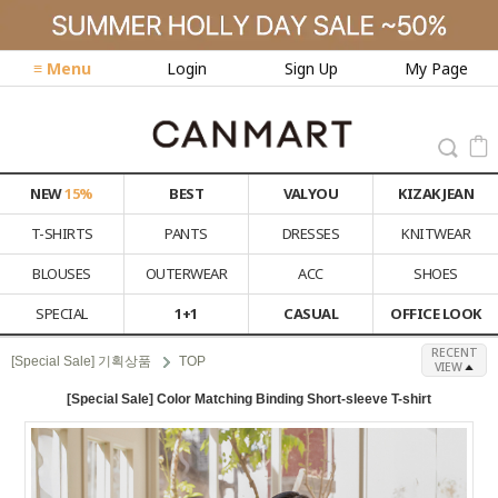
≡ Menu
Login
Sign Up
My Page
NEW
15%
BEST
VALYOU
KIZAK JEAN
T-SHIRTS
PANTS
DRESSES
KNITWEAR
BLOUSES
OUTERWEAR
ACC
SHOES
SPECIAL
1+1
CASUAL
OFFICE LOOK
RECENT
[Special Sale] 기획상품
TOP
VIEW
[Special Sale] Color Matching Binding Short-sleeve T-shirt