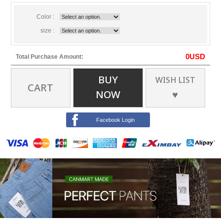
Color :
size :
0
USD
Total Purchase Amount:
BUY
WISH LIST
CART
NOW
♥
Facebook Login