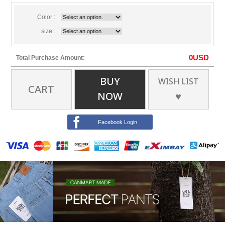
Color :
size :
0
USD
Total Purchase Amount:
BUY
WISH LIST
CART
NOW
♥
Facebook Login