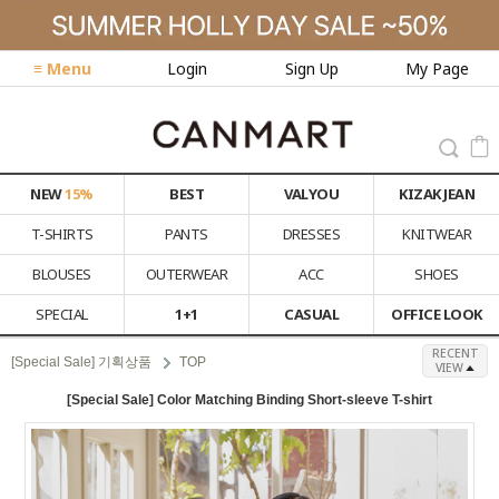
≡ Menu
Login
Sign Up
My Page
NEW
15%
BEST
VALYOU
KIZAK JEAN
T-SHIRTS
PANTS
DRESSES
KNITWEAR
BLOUSES
OUTERWEAR
ACC
SHOES
SPECIAL
1+1
CASUAL
OFFICE LOOK
RECENT
[Special Sale] 기획상품
TOP
VIEW
[Special Sale] Color Matching Binding Short-sleeve T-shirt