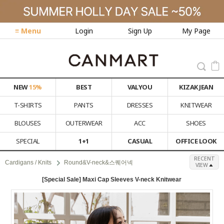
≡ Menu
Login
Sign Up
My Page
NEW
15%
BEST
VALYOU
KIZAK JEAN
T-SHIRTS
PANTS
DRESSES
KNITWEAR
BLOUSES
OUTERWEAR
ACC
SHOES
SPECIAL
1+1
CASUAL
OFFICE LOOK
RECENT
Cardigans / Knits
Round&V-neck&스퀘어넥
VIEW
[Special Sale] Maxi Cap Sleeves V-neck Knitwear