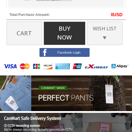
0
USD
Total Purchase Amount:
BUY
WISH LIST
CART
NOW
♥
Facebook Login