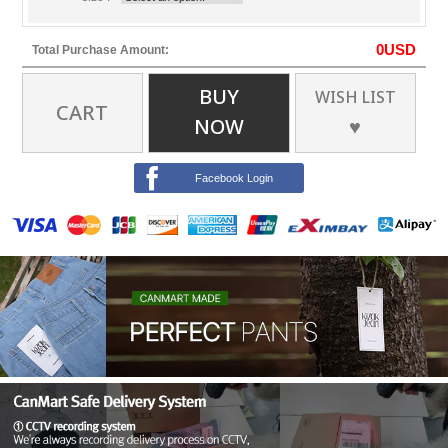
0
USD
Total Purchase Amount:
BUY
WISH LIST
CART
NOW
♥
Facebook Login