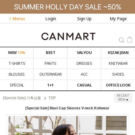
≡ Menu
Login
Sign Up
My Page
NEW
15%
BEST
VALYOU
KIZAK JEAN
T-SHIRTS
PANTS
DRESSES
KNITWEAR
BLOUSES
OUTERWEAR
ACC
SHOES
SPECIAL
1+1
CASUAL
OFFICE LOOK
RECENT
[Special Sale] 기획상품
TOP
VIEW
[Special Sale] Maxi Cap Sleeves V-neck Knitwear