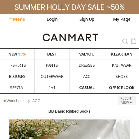
≡ Menu
Login
Sign Up
My Page
NEW
15%
BEST
VALYOU
KIZAK JEAN
T-SHIRTS
PANTS
DRESSES
KNITWEAR
BLOUSES
OUTERWEAR
ACC
SHOES
SPECIAL
1+1
CASUAL
OFFICE LOOK
RECENT
★Work Look
ACC
VIEW
BB Basic Ribbed Socks