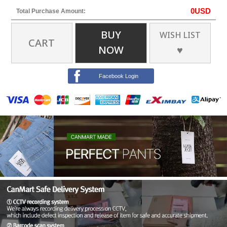
0
USD
Total Purchase Amount:
BUY
WISH LIST
CART
NOW
♥
Facebook Login