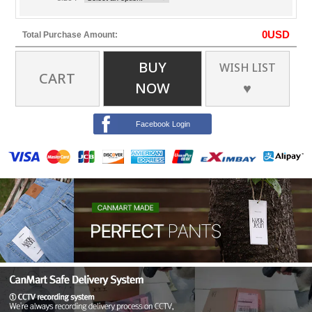
0
USD
Total Purchase Amount:
BUY
WISH LIST
CART
NOW
♥
Facebook Login