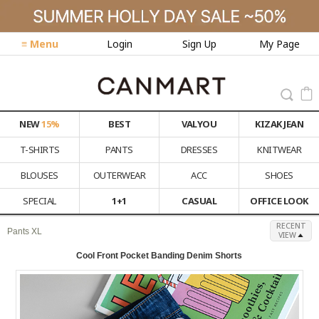
≡ Menu
Login
Sign Up
My Page
NEW
15%
BEST
VALYOU
KIZAK JEAN
T-SHIRTS
PANTS
DRESSES
KNITWEAR
BLOUSES
OUTERWEAR
ACC
SHOES
SPECIAL
1+1
CASUAL
OFFICE LOOK
RECENT
Pants XL
VIEW
Cool Front Pocket Banding Denim Shorts