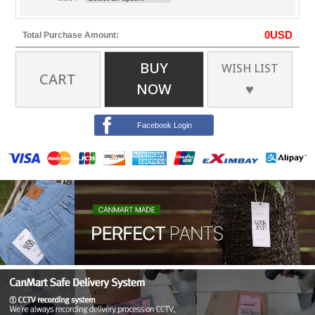
0
USD
Total Purchase Amount:
BUY
WISH LIST
CART
NOW
♥
Facebook Login