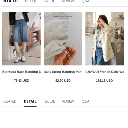
RELATED
DETAIL
GUIDE
REVIEW
Q&A
Bermuda Back Banding Denim Pants
Daily String Banding Pants
[USYOU] French Daily Work 
75.43 USD
52.70 USD
165.13 USD
RELATED
DETAIL
GUIDE
REVIEW
Q&A