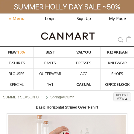
≡ Menu
Login
Sign Up
My Page
NEW
15%
BEST
VALYOU
KIZAK JEAN
T-SHIRTS
PANTS
DRESSES
KNITWEAR
BLOUSES
OUTERWEAR
ACC
SHOES
SPECIAL
1+1
CASUAL
OFFICE LOOK
RECENT
SUMMER SEASON OFF
Spring/Autumn
VIEW
Basic Horizontal Striped Over T-shirt