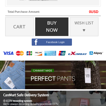
0
USD
Total Purchase Amount:
BUY
WISH LIST
CART
NOW
♥
Facebook Login