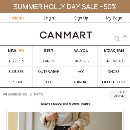
≡ Menu
Login
Sign Up
My Page
NEW
15%
BEST
VALYOU
KIZAK JEAN
T-SHIRTS
PANTS
DRESSES
KNITWEAR
BLOUSES
OUTERWEAR
ACC
SHOES
SPECIAL
1+1
CASUAL
OFFICE LOOK
RECENT
All products list
Pants
VIEW
Beads Fleece lined Wide Pants