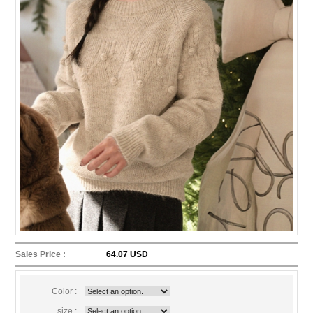
Sales Price :
64.07 USD
Color :
size :