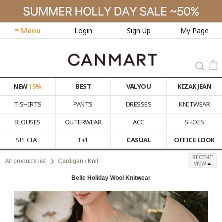
≡ Menu
Login
Sign Up
My Page
NEW
15%
BEST
VALYOU
KIZAK JEAN
T-SHIRTS
PANTS
DRESSES
KNITWEAR
BLOUSES
OUTERWEAR
ACC
SHOES
SPECIAL
1+1
CASUAL
OFFICE LOOK
RECENT
All products list
Cardigan / Knit
VIEW
Belle Holiday Wool Knitwear