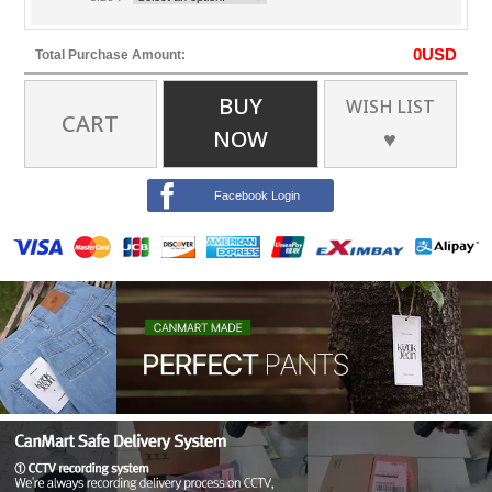
0
USD
Total Purchase Amount:
BUY
WISH LIST
CART
NOW
♥
Facebook Login