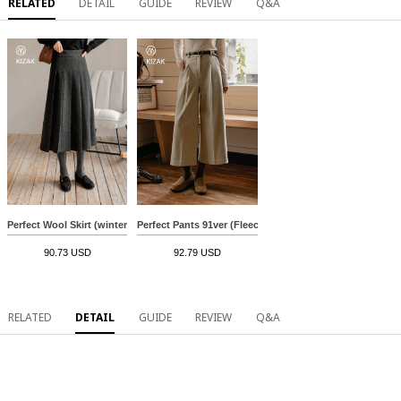
RELATED
DETAIL
GUIDE
REVIEW
Q&A
Perfect Wool Skirt (winter pleats)
Perfect Pants 91ver (Fleece lined Capri Length Pintuck 
90.73 USD
92.79 USD
RELATED
DETAIL
GUIDE
REVIEW
Q&A