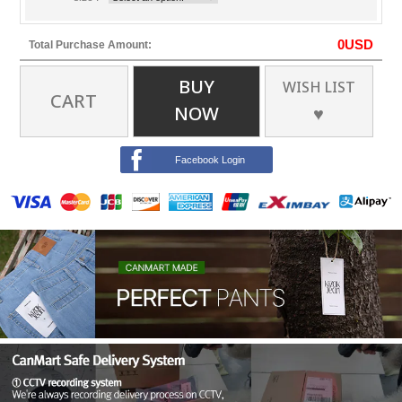
0
USD
Total Purchase Amount:
BUY
WISH LIST
CART
NOW
♥
Facebook Login