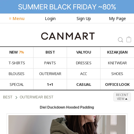
≡ Menu
Login
Sign Up
My Page
NEW
7%
BEST
VALYOU
KIZAK JEAN
T-SHIRTS
PANTS
DRESSES
KNITWEAR
BLOUSES
OUTERWEAR
ACC
SHOES
SPECIAL
1+1
CASUAL
OFFICE LOOK
RECENT
BEST
OUTERWEAR BEST
VIEW
Diel Duckdown Hooded Padding