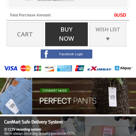
0
USD
Total Purchase Amount:
BUY
WISH LIST
CART
NOW
♥
Facebook Login