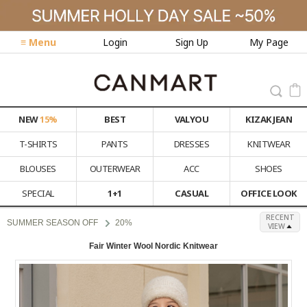
≡ Menu
Login
Sign Up
My Page
NEW
15%
BEST
VALYOU
KIZAK JEAN
T-SHIRTS
PANTS
DRESSES
KNITWEAR
BLOUSES
OUTERWEAR
ACC
SHOES
SPECIAL
1+1
CASUAL
OFFICE LOOK
RECENT
SUMMER SEASON OFF
20%
VIEW
Fair Winter Wool Nordic Knitwear