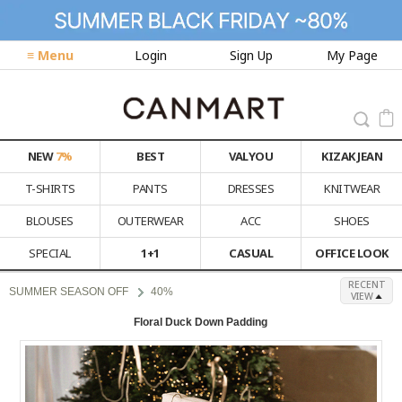
≡ Menu
Login
Sign Up
My Page
NEW
7%
BEST
VALYOU
KIZAK JEAN
T-SHIRTS
PANTS
DRESSES
KNITWEAR
BLOUSES
OUTERWEAR
ACC
SHOES
SPECIAL
1+1
CASUAL
OFFICE LOOK
RECENT
SUMMER SEASON OFF
40%
VIEW
Floral Duck Down Padding