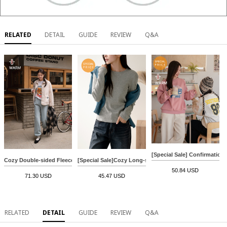
RELATED
DETAIL
GUIDE
REVIEW
Q&A
[Special Sale] Confirmation 
Cozy Double-sided Fleece lined Jogger Pants
[Special Sale]Cozy Long-sleeve T-shirt
50.84 USD
71.30 USD
45.47 USD
RELATED
DETAIL
GUIDE
REVIEW
Q&A