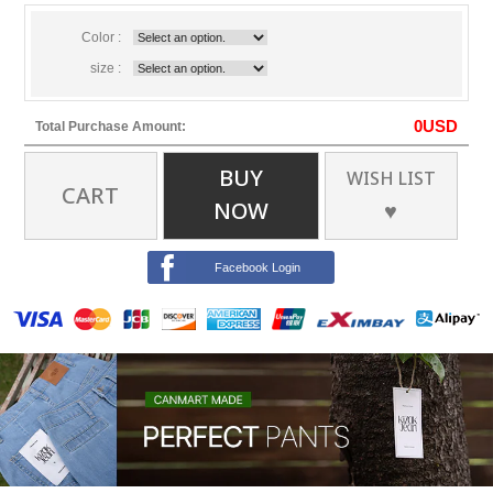
Color :
size :
0
USD
Total Purchase Amount:
BUY
WISH LIST
CART
NOW
♥
Facebook Login