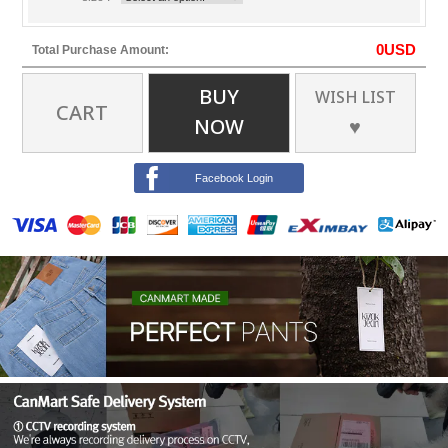
0
USD
Total Purchase Amount:
BUY
WISH LIST
CART
NOW
♥
Facebook Login