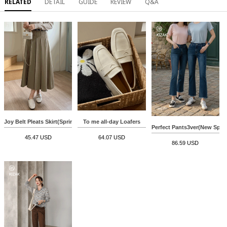
RELATED
DETAIL
GUIDE
REVIEW
Q&A
To me all-day Loafers
Joy Belt Pleats Skirt(Spring)
Perfect Pants3ver(New Spri
64.07 USD
45.47 USD
86.59 USD