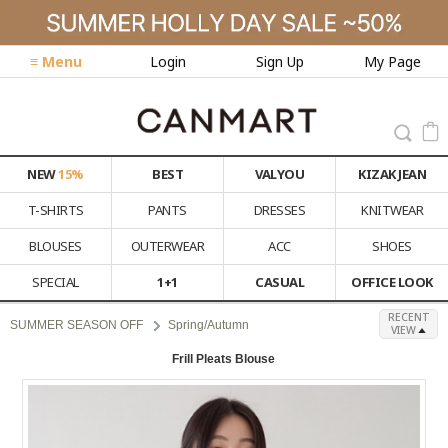
≡ Menu
Login
Sign Up
My Page
NEW
15%
BEST
VALYOU
KIZAK JEAN
T-SHIRTS
PANTS
DRESSES
KNITWEAR
BLOUSES
OUTERWEAR
ACC
SHOES
SPECIAL
1+1
CASUAL
OFFICE LOOK
RECENT
SUMMER SEASON OFF
Spring/Autumn
VIEW
Frill Pleats Blouse