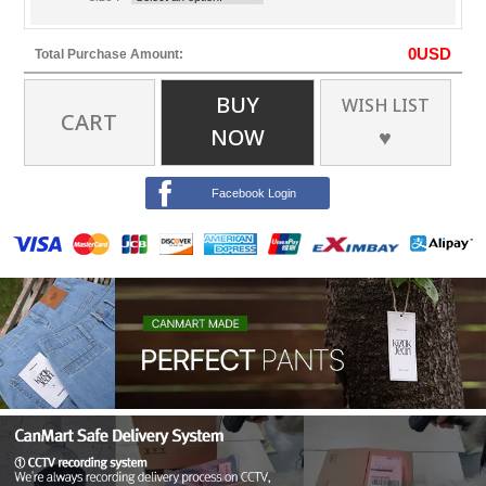
0
USD
Total Purchase Amount:
BUY
WISH LIST
CART
NOW
♥
Facebook Login