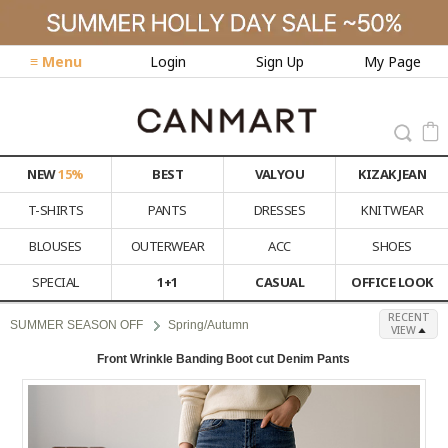
≡ Menu
Login
Sign Up
My Page
NEW
15%
BEST
VALYOU
KIZAK JEAN
T-SHIRTS
PANTS
DRESSES
KNITWEAR
BLOUSES
OUTERWEAR
ACC
SHOES
SPECIAL
1+1
CASUAL
OFFICE LOOK
RECENT
SUMMER SEASON OFF
Spring/Autumn
VIEW
Front Wrinkle Banding Boot cut Denim Pants