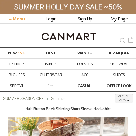
≡ Menu
Login
Sign Up
My Page
NEW
15%
BEST
VALYOU
KIZAK JEAN
T-SHIRTS
PANTS
DRESSES
KNITWEAR
BLOUSES
OUTERWEAR
ACC
SHOES
SPECIAL
1+1
CASUAL
OFFICE LOOK
RECENT
SUMMER SEASON OFF
Summer
VIEW
Half Button Back Shirring Short Sleeve Hool-shirt