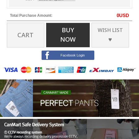
0
USD
Total Purchase Amount:
BUY
WISH LIST
CART
NOW
♥
Facebook Login