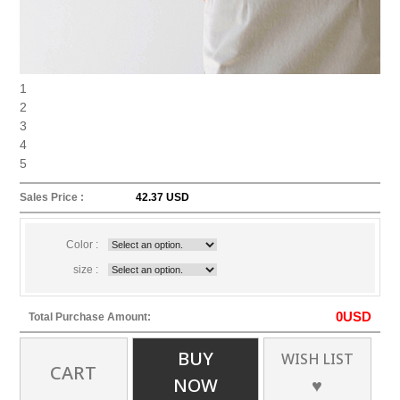
1
2
3
4
5
Sales Price :
42.37 USD
Color :
size :
0
USD
Total Purchase Amount:
BUY
WISH LIST
CART
NOW
♥