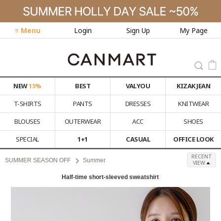
≡ Menu
Login
Sign Up
My Page
NEW
15%
BEST
VALYOU
KIZAK JEAN
T-SHIRTS
PANTS
DRESSES
KNITWEAR
BLOUSES
OUTERWEAR
ACC
SHOES
SPECIAL
1+1
CASUAL
OFFICE LOOK
RECENT
SUMMER SEASON OFF
Summer
VIEW
Half-time short-sleeved sweatshirt