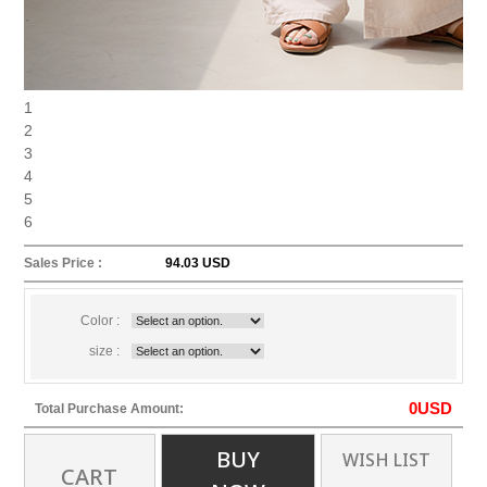
1
2
3
4
5
6
Sales Price :
94.03 USD
Color :
size :
0
USD
Total Purchase Amount:
BUY
WISH LIST
CART