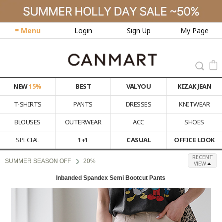
≡ Menu
Login
Sign Up
My Page
NEW
15%
BEST
VALYOU
KIZAK JEAN
T-SHIRTS
PANTS
DRESSES
KNITWEAR
BLOUSES
OUTERWEAR
ACC
SHOES
SPECIAL
1+1
CASUAL
OFFICE LOOK
RECENT
SUMMER SEASON OFF
20%
VIEW
Inbanded Spandex Semi Bootcut Pants