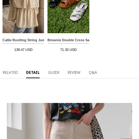
Callie Rustling String Jumper Jacket
Brownie Double Cross Sandals
138.47 USD
71.30 USD
RELATED
DETAIL
GUIDE
REVIEW
Q&A