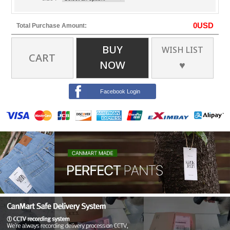
0
USD
Total Purchase Amount:
BUY
WISH LIST
CART
NOW
♥
Facebook Login