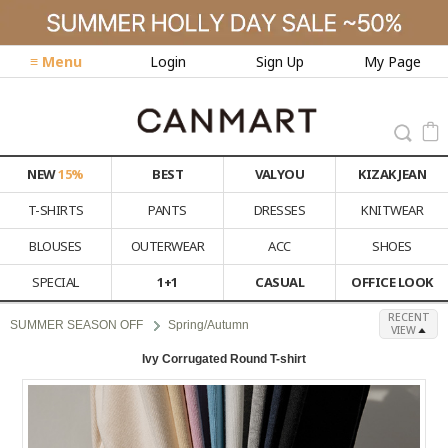
≡ Menu
Login
Sign Up
My Page
NEW
15%
BEST
VALYOU
KIZAK JEAN
T-SHIRTS
PANTS
DRESSES
KNITWEAR
BLOUSES
OUTERWEAR
ACC
SHOES
SPECIAL
1+1
CASUAL
OFFICE LOOK
RECENT
SUMMER SEASON OFF
Spring/Autumn
VIEW
Ivy Corrugated Round T-shirt