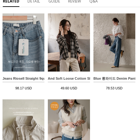
RELATED
DETAIL
GUIDE
REVIEW
Q&A
Jeans Riosell Straight 9quarter Length Denim Banding Pants
And Soft Loose Cotton Shirt
Blue 롱와이드 Denim Pants
98.17 USD
49.60 USD
78.53 USD