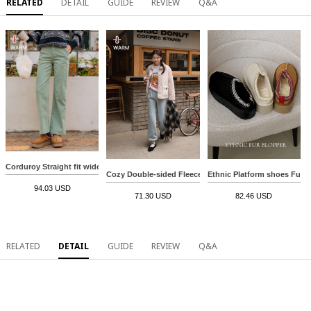
RELATED
DETAIL
GUIDE
REVIEW
Q&A
Corduroy Straight fit wide fleece lined Pants
Cozy Double-sided Fleece lined Jogger Pants
Ethnic Platform shoes Fur 
94.03 USD
71.30 USD
82.46 USD
RELATED
DETAIL
GUIDE
REVIEW
Q&A