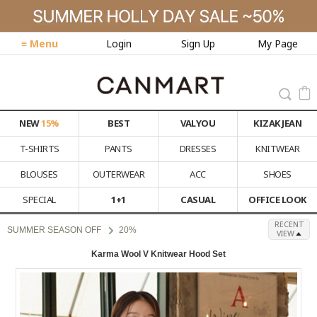
≡ Menu
Login
Sign Up
My Page
NEW
15%
BEST
VALYOU
KIZAK JEAN
T-SHIRTS
PANTS
DRESSES
KNITWEAR
BLOUSES
OUTERWEAR
ACC
SHOES
SPECIAL
1+1
CASUAL
OFFICE LOOK
RECENT
SUMMER SEASON OFF
20%
VIEW
Karma Wool V Knitwear Hood Set