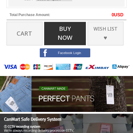
0
USD
Total Purchase Amount:
BUY
WISH LIST
CART
NOW
♥
Facebook Login