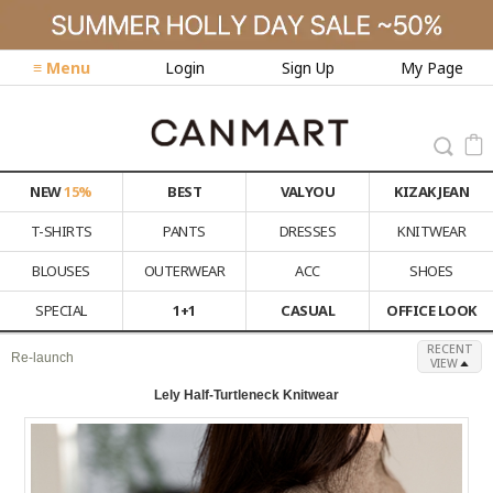
≡ Menu
Login
Sign Up
My Page
NEW
15%
BEST
VALYOU
KIZAK JEAN
T-SHIRTS
PANTS
DRESSES
KNITWEAR
BLOUSES
OUTERWEAR
ACC
SHOES
SPECIAL
1+1
CASUAL
OFFICE LOOK
RECENT
Re-launch
VIEW
Lely Half-Turtleneck Knitwear