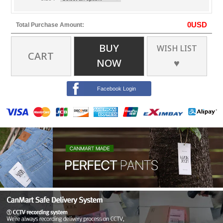
0
USD
Total Purchase Amount:
BUY
WISH LIST
CART
NOW
♥
Facebook Login