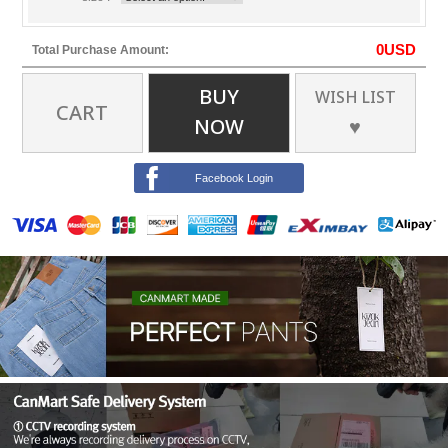
0
USD
Total Purchase Amount:
BUY
WISH LIST
CART
NOW
♥
Facebook Login