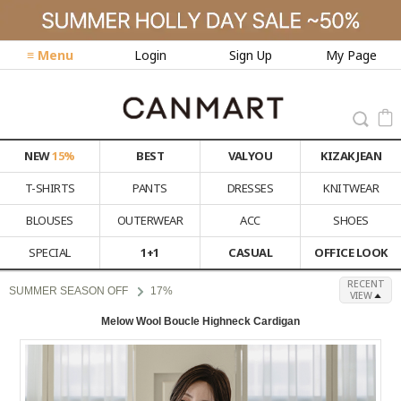
≡ Menu
Login
Sign Up
My Page
NEW
15%
BEST
VALYOU
KIZAK JEAN
T-SHIRTS
PANTS
DRESSES
KNITWEAR
BLOUSES
OUTERWEAR
ACC
SHOES
SPECIAL
1+1
CASUAL
OFFICE LOOK
RECENT
SUMMER SEASON OFF
17%
VIEW
Melow Wool Boucle Highneck Cardigan