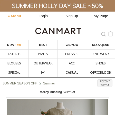
≡ Menu
Login
Sign Up
My Page
NEW
15%
BEST
VALYOU
KIZAK JEAN
T-SHIRTS
PANTS
DRESSES
KNITWEAR
BLOUSES
OUTERWEAR
ACC
SHOES
SPECIAL
1+1
CASUAL
OFFICE LOOK
RECENT
SUMMER SEASON OFF
Summer
VIEW
Mercy Rustling Skirt Set