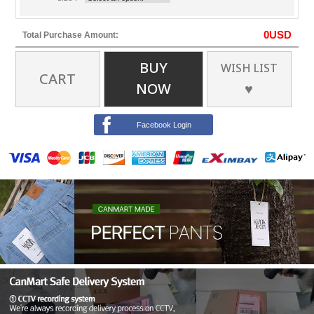
0
USD
Total Purchase Amount:
BUY
WISH LIST
CART
NOW
♥
Facebook Login