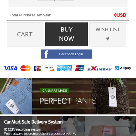
0
USD
Total Purchase Amount:
BUY
WISH LIST
CART
NOW
♥
Facebook Login