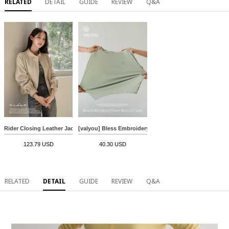
RELATED
DETAIL
GUIDE
REVIEW
Q&A
Rider Closing Leather Jacket
[valyou] Bless Embroidery Short-sleeve T-shirt
123.79 USD
40.30 USD
RELATED
DETAIL
GUIDE
REVIEW
Q&A