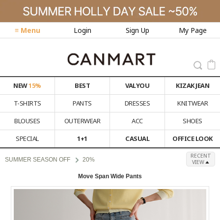
≡ Menu
Login
Sign Up
My Page
NEW
15%
BEST
VALYOU
KIZAK JEAN
T-SHIRTS
PANTS
DRESSES
KNITWEAR
BLOUSES
OUTERWEAR
ACC
SHOES
SPECIAL
1+1
CASUAL
OFFICE LOOK
RECENT
SUMMER SEASON OFF
20%
VIEW
Move Span Wide Pants