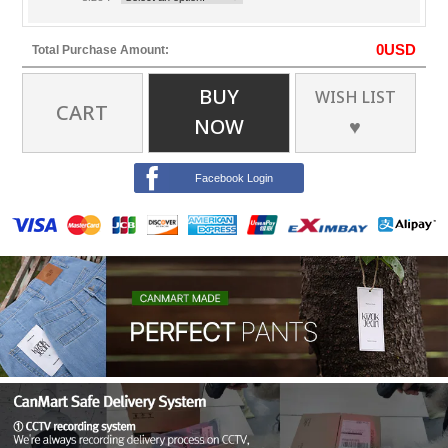
0
USD
Total Purchase Amount:
BUY
WISH LIST
CART
NOW
♥
Facebook Login