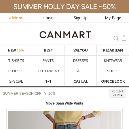
≡ Menu
Login
Sign Up
My Page
NEW
15%
BEST
VALYOU
KIZAK JEAN
T-SHIRTS
PANTS
DRESSES
KNITWEAR
BLOUSES
OUTERWEAR
ACC
SHOES
SPECIAL
1+1
CASUAL
OFFICE LOOK
RECENT
SUMMER SEASON OFF
20%
VIEW
Move Span Wide Pants