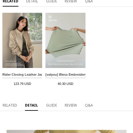
RELATED
DETAIL
GUIDE
REVIEW
Q&A
Rider Closing Leather Jacket
[valyou] Bless Embroidery Short-sleeve T-shirt
123.79 USD
40.30 USD
RELATED
DETAIL
GUIDE
REVIEW
Q&A