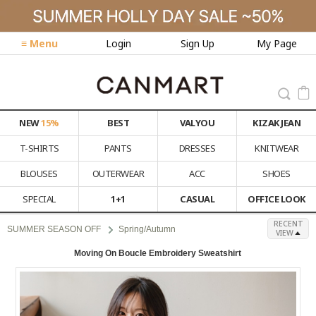
≡ Menu
Login
Sign Up
My Page
NEW
15%
BEST
VALYOU
KIZAK JEAN
T-SHIRTS
PANTS
DRESSES
KNITWEAR
BLOUSES
OUTERWEAR
ACC
SHOES
SPECIAL
1+1
CASUAL
OFFICE LOOK
RECENT
SUMMER SEASON OFF
Spring/Autumn
VIEW
Moving On Boucle Embroidery Sweatshirt