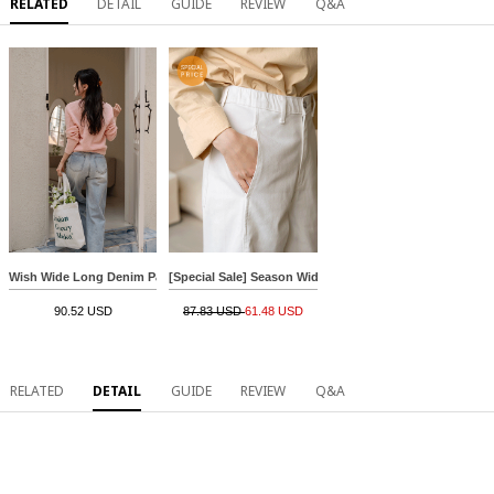
RELATED
DETAIL
GUIDE
REVIEW
Q&A
Wish Wide Long Denim Pants
[Special Sale] Season Wide Side Line Cotton Pants
90.52 USD
87.83 USD
61.48 USD
RELATED
DETAIL
GUIDE
REVIEW
Q&A