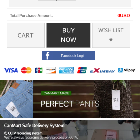
0
USD
Total Purchase Amount:
BUY
WISH LIST
CART
NOW
♥
Facebook Login