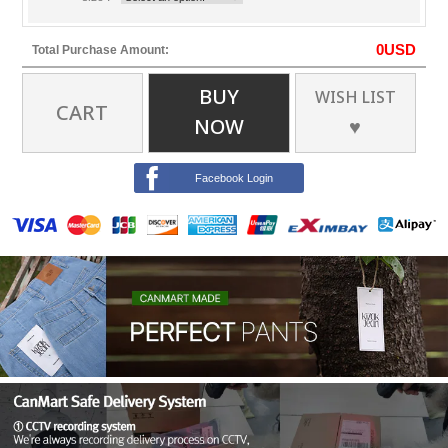
0
USD
Total Purchase Amount:
BUY
WISH LIST
CART
NOW
♥
Facebook Login