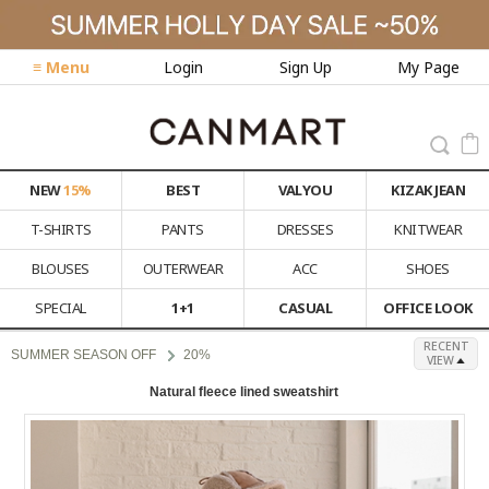
≡ Menu
Login
Sign Up
My Page
NEW
15%
BEST
VALYOU
KIZAK JEAN
T-SHIRTS
PANTS
DRESSES
KNITWEAR
BLOUSES
OUTERWEAR
ACC
SHOES
SPECIAL
1+1
CASUAL
OFFICE LOOK
RECENT
SUMMER SEASON OFF
20%
VIEW
Natural fleece lined sweatshirt