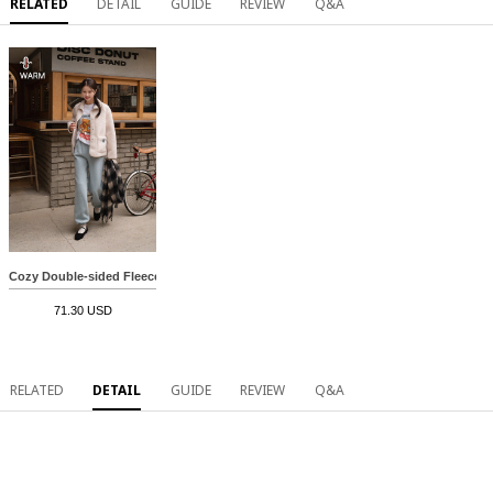
RELATED
DETAIL
GUIDE
REVIEW
Q&A
Cozy Double-sided Fleece lined Jogger Pants
71.30 USD
RELATED
DETAIL
GUIDE
REVIEW
Q&A