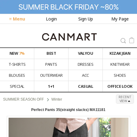
≡ Menu
Login
Sign Up
My Page
NEW
7%
BEST
VALYOU
KIZAK JEAN
T-SHIRTS
PANTS
DRESSES
KNITWEAR
BLOUSES
OUTERWEAR
ACC
SHOES
SPECIAL
1+1
CASUAL
OFFICE LOOK
RECENT
SUMMER SEASON OFF
Winter
VIEW
Perfect Pants 35(straight slacks) MA11181