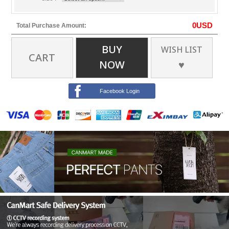
0
USD
Total Purchase Amount:
BUY
WISH LIST
CART
NOW
♥
Facebook Login