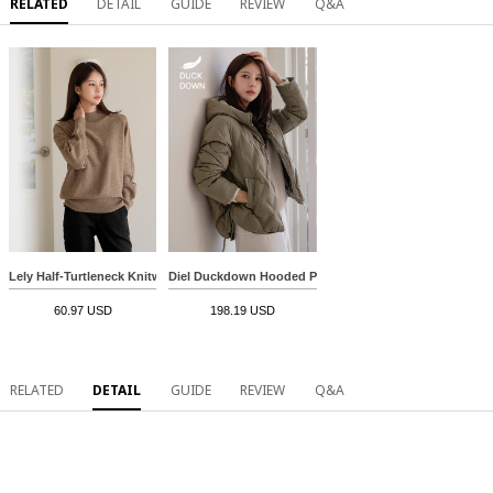
RELATED
DETAIL
GUIDE
REVIEW
Q&A
Lely Half-Turtleneck Knitwear
Diel Duckdown Hooded Padding
60.97 USD
198.19 USD
RELATED
DETAIL
GUIDE
REVIEW
Q&A