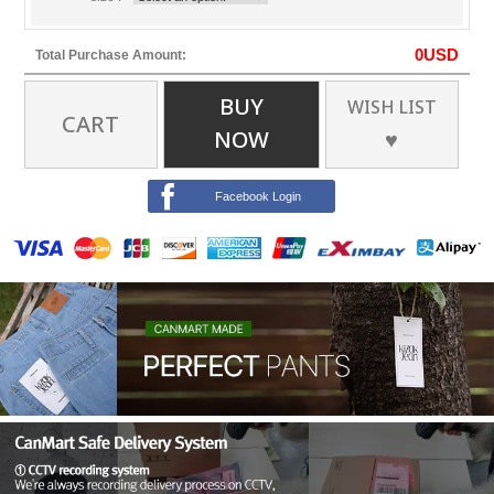
0
USD
Total Purchase Amount:
BUY
WISH LIST
CART
NOW
♥
Facebook Login