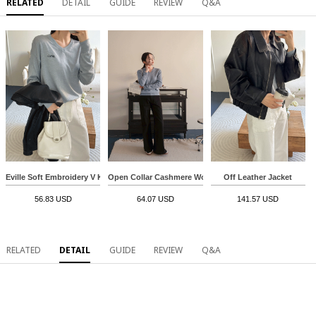
RELATED
DETAIL
GUIDE
REVIEW
Q&A
Eville Soft Embroidery V Knitwear
Open Collar Cashmere Wool Holment Knitwear
Off Leather Jacket
56.83 USD
64.07 USD
141.57 USD
RELATED
DETAIL
GUIDE
REVIEW
Q&A