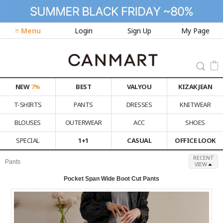
≡ Menu
Login
Sign Up
My Page
NEW
7%
BEST
VALYOU
KIZAK JEAN
T-SHIRTS
PANTS
DRESSES
KNITWEAR
BLOUSES
OUTERWEAR
ACC
SHOES
SPECIAL
1+1
CASUAL
OFFICE LOOK
RECENT
Pants
VIEW
Pocket Span Wide Boot Cut Pants