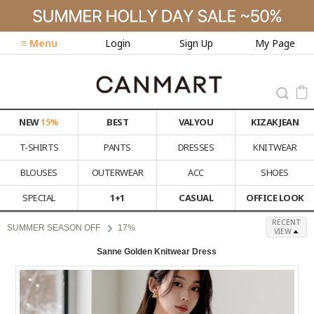
≡ Menu
Login
Sign Up
My Page
NEW
15%
BEST
VALYOU
KIZAK JEAN
T-SHIRTS
PANTS
DRESSES
KNITWEAR
BLOUSES
OUTERWEAR
ACC
SHOES
SPECIAL
1+1
CASUAL
OFFICE LOOK
RECENT
SUMMER SEASON OFF
17%
VIEW
Sanne Golden Knitwear Dress