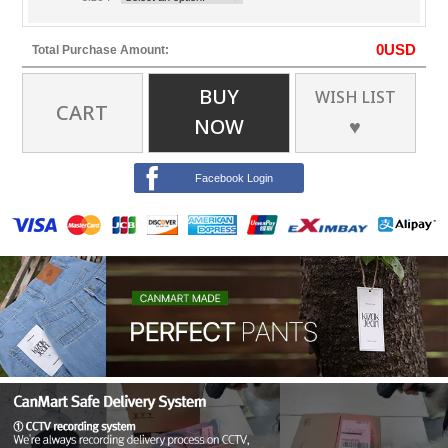
0
USD
Total Purchase Amount:
BUY
WISH LIST
CART
NOW
♥
Facebook Login