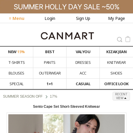
≡ Menu
Login
Sign Up
My Page
NEW
15%
BEST
VALYOU
KIZAK JEAN
T-SHIRTS
PANTS
DRESSES
KNITWEAR
BLOUSES
OUTERWEAR
ACC
SHOES
SPECIAL
1+1
CASUAL
OFFICE LOOK
RECENT
SUMMER SEASON OFF
17%
VIEW
Sento Cape Set Short-Sleeved Knitwear