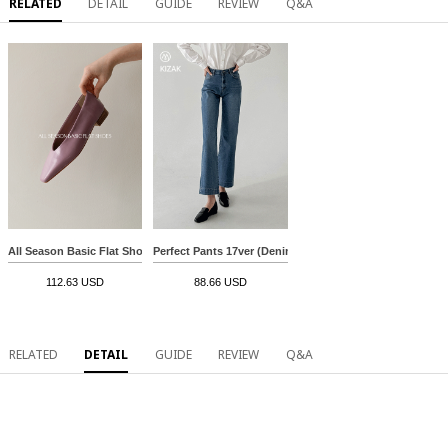
RELATED
DETAIL
GUIDE
REVIEW
Q&A
All Season Basic Flat Shoes
Perfect Pants 17ver (Denim Wide)
112.63 USD
88.66 USD
RELATED
DETAIL
GUIDE
REVIEW
Q&A