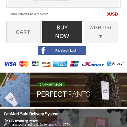
0
USD
Total Purchase Amount:
BUY
WISH LIST
CART
NOW
♥
Facebook Login