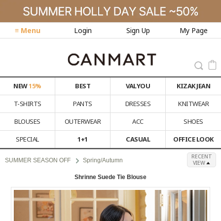
≡ Menu
Login
Sign Up
My Page
NEW
15%
BEST
VALYOU
KIZAK JEAN
T-SHIRTS
PANTS
DRESSES
KNITWEAR
BLOUSES
OUTERWEAR
ACC
SHOES
SPECIAL
1+1
CASUAL
OFFICE LOOK
RECENT
SUMMER SEASON OFF
Spring/Autumn
VIEW
Shrinne Suede Tie Blouse