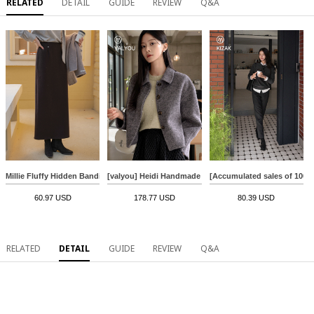
RELATED
DETAIL
GUIDE
REVIEW
Q&A
Millie Fluffy Hidden Banding Fleece Lined Skirt
[valyou] Heidi Handmade Wool Half Coat
[Accumulated sales of 100K 
60.97 USD
178.77 USD
80.39 USD
RELATED
DETAIL
GUIDE
REVIEW
Q&A