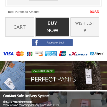
0
USD
Total Purchase Amount:
BUY
WISH LIST
CART
NOW
♥
Facebook Login