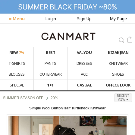
≡ Menu
Login
Sign Up
My Page
NEW
7%
BEST
VALYOU
KIZAK JEAN
T-SHIRTS
PANTS
DRESSES
KNITWEAR
BLOUSES
OUTERWEAR
ACC
SHOES
SPECIAL
1+1
CASUAL
OFFICE LOOK
RECENT
SUMMER SEASON OFF
20%
VIEW
Simple Wool Button Half Turtleneck Knitwear