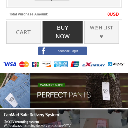
0
USD
Total Purchase Amount:
BUY
WISH LIST
CART
NOW
♥
Facebook Login