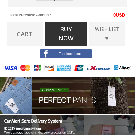
0
USD
Total Purchase Amount:
BUY
WISH LIST
CART
NOW
♥
Facebook Login