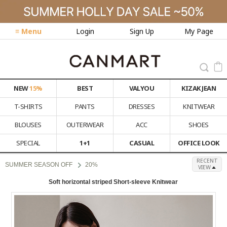
≡ Menu
Login
Sign Up
My Page
NEW
15%
BEST
VALYOU
KIZAK JEAN
T-SHIRTS
PANTS
DRESSES
KNITWEAR
BLOUSES
OUTERWEAR
ACC
SHOES
SPECIAL
1+1
CASUAL
OFFICE LOOK
RECENT
SUMMER SEASON OFF
20%
VIEW
Soft horizontal striped Short-sleeve Knitwear