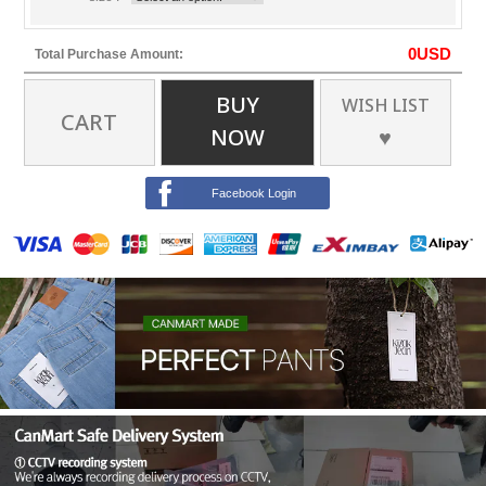
0
USD
Total Purchase Amount:
BUY
WISH LIST
CART
NOW
♥
Facebook Login