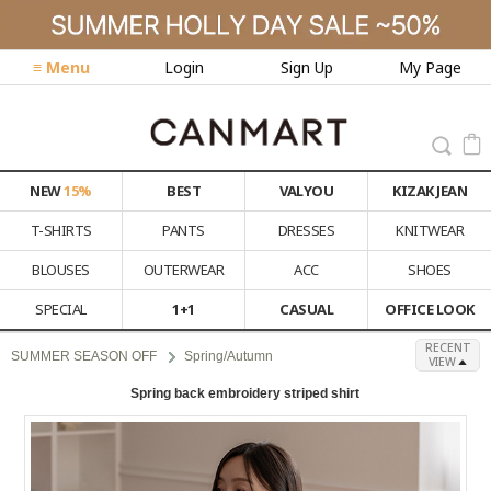
≡ Menu
Login
Sign Up
My Page
NEW
15%
BEST
VALYOU
KIZAK JEAN
T-SHIRTS
PANTS
DRESSES
KNITWEAR
BLOUSES
OUTERWEAR
ACC
SHOES
SPECIAL
1+1
CASUAL
OFFICE LOOK
RECENT
SUMMER SEASON OFF
Spring/Autumn
VIEW
Spring back embroidery striped shirt