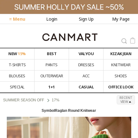
≡ Menu
Login
Sign Up
My Page
NEW
15%
BEST
VALYOU
KIZAK JEAN
T-SHIRTS
PANTS
DRESSES
KNITWEAR
BLOUSES
OUTERWEAR
ACC
SHOES
SPECIAL
1+1
CASUAL
OFFICE LOOK
RECENT
SUMMER SEASON OFF
17%
VIEW
SymbolRaglan Round Knitwear