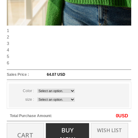
1
2
3
4
5
6
Sales Price :
64.07 USD
Color :
size :
0
USD
Total Purchase Amount:
BUY
WISH LIST
CART